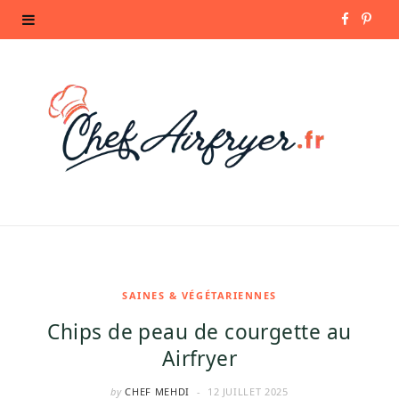
F
P
a
i
c
n
e
t
b
e
o
r
o
e
k
s
SAINES & VÉGÉTARIENNES
Chips de peau de courgette au
t
Airfryer
by
CHEF MEHDI
12 JUILLET 2025