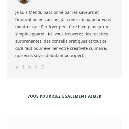
Je suis Mehdi, passionné par les saveurs et
l’innovation en cuisine, j’ai créé ce blog pour vous
montrer que l’air fryer peut être bien plus qu’un
simple appareil. Ici, vous trouverez des recettes
surprenantes, des conseils pratiques et tout ce
qu’il faut pour éveiller votre créativité culinaire,
que vous soyez débutant ou expert.
W
F
T
P
I
e
a
w
i
n
b
c
i
n
s
s
e
t
t
t
i
b
t
e
a
t
o
e
r
g
e
o
r
e
r
k
s
a
VOUS POURRIEZ ÉGALEMENT AIMER
t
m