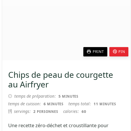
PRINT
PIN
Chips de peau de courgette
au Airfryer
MINUTES
temps de préparation
5
MINUTES
MINUTES
MINUTES
temps de cuisson
temps total
6
11
MINUTES
MINUTES
servings
calories
2
60
PERSONNES
Une recette zéro-déchet et croustillante pour