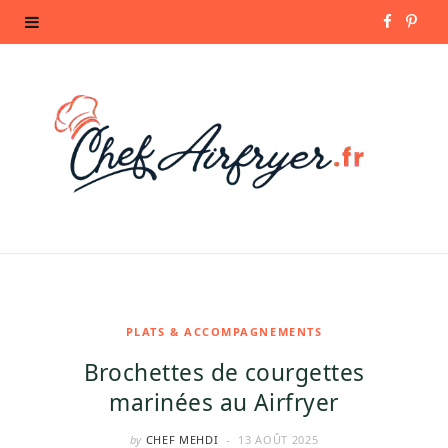
F
P
a
i
c
n
e
t
b
e
o
r
o
e
k
s
PLATS & ACCOMPAGNEMENTS
Brochettes de courgettes
t
marinées au Airfryer
by
CHEF MEHDI
13 AOÛT 2025