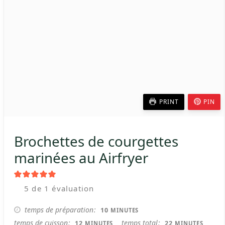
PRINT
PIN
Brochettes de courgettes
marinées au Airfryer
5
de 1 évaluation
MINUTES
temps de préparation
10
MINUTES
MINUTES
MINUTES
temps de cuisson
temps total
12
22
MINUTES
MINUTES