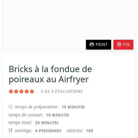
PRINT
PIN
Bricks à la fondue de
poireaux au Airfryer
5
DE
4
ÉVALUATIONS
MINUTES
temps de préparation
15
MINUTES
MINUTES
temps de cuisson
10
MINUTES
MINUTES
temps total
25
MINUTES
servings
calories
4
165
PERSONNES