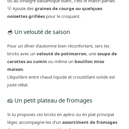
ou au vinaigre balsamique blanc, c’est le match parfait.
💡 Ajoute des
graines de courge ou quelques
noisettes grillées
pour le croquant.
🥣 Un velouté de saison
Pour un dîner d’automne bien réconfortant, sers les
bricks avec un
velouté de potimarron
, une
soupe de
carottes au cumin
ou même un
bouillon miso
maison
.
L’équilibre entre chaud liquide et croustillant solide est
juste idéal.
🧀 Un petit plateau de fromages
Si tu proposes ces bricks en apéro ou en plat principal
léger, accompagne-les d’un
assortiment de fromages