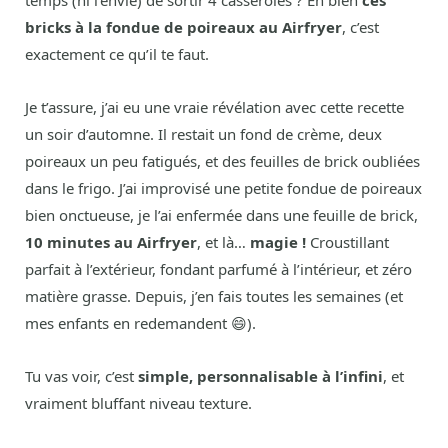
temps (ni l’envie) de sortir 4 casseroles ? Eh bien
ces
bricks à la fondue de poireaux au Airfryer
, c’est
exactement ce qu’il te faut.
Je t’assure, j’ai eu une vraie révélation avec cette recette
un soir d’automne. Il restait un fond de crème, deux
poireaux un peu fatigués, et des feuilles de brick oubliées
dans le frigo. J’ai improvisé une petite fondue de poireaux
bien onctueuse, je l’ai enfermée dans une feuille de brick,
10 minutes au Airfryer
, et là…
magie !
Croustillant
parfait à l’extérieur, fondant parfumé à l’intérieur, et zéro
matière grasse. Depuis, j’en fais toutes les semaines (et
mes enfants en redemandent 😄).
Tu vas voir, c’est
simple, personnalisable à l’infini
, et
vraiment bluffant niveau texture.