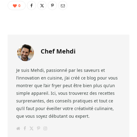
0
Chef Mehdi
Je suis Mehdi, passionné par les saveurs et
l’innovation en cuisine, j’ai créé ce blog pour vous
montrer que l’air fryer peut être bien plus qu’un
simple appareil. Ici, vous trouverez des recettes
surprenantes, des conseils pratiques et tout ce
qu’il faut pour éveiller votre créativité culinaire,
que vous soyez débutant ou expert.
W
F
T
P
I
e
a
w
i
n
b
c
i
n
s