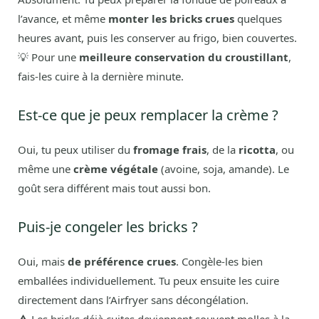
l’avance, et même
monter les bricks crues
quelques
heures avant, puis les conserver au frigo, bien couvertes.
💡 Pour une
meilleure conservation du croustillant
,
fais-les cuire à la dernière minute.
Est-ce que je peux remplacer la crème ?
Oui, tu peux utiliser du
fromage frais
, de la
ricotta
, ou
même une
crème végétale
(avoine, soja, amande). Le
goût sera différent mais tout aussi bon.
Puis-je congeler les bricks ?
Oui, mais
de préférence crues
. Congèle-les bien
emballées individuellement. Tu peux ensuite les cuire
directement dans l’Airfryer sans décongélation.
⚠️ Les bricks déjà cuites deviennent souvent molles à la