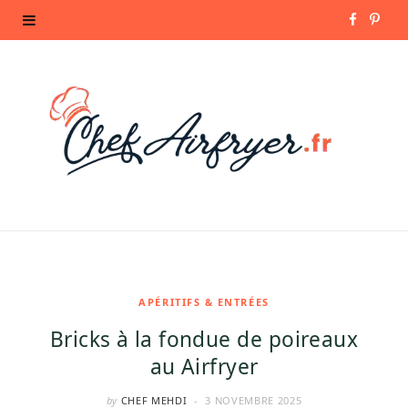
F
P
a
i
c
n
e
t
b
e
o
r
o
e
k
s
APÉRITIFS & ENTRÉES
Bricks à la fondue de poireaux
t
au Airfryer
by
CHEF MEHDI
3 NOVEMBRE 2025