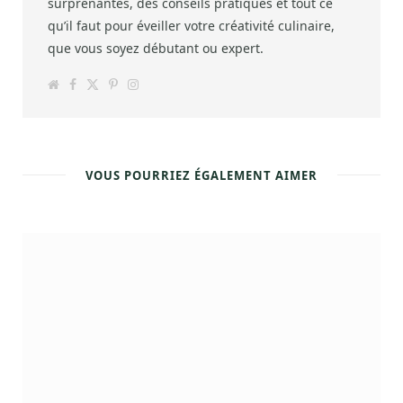
surprenantes, des conseils pratiques et tout ce
qu’il faut pour éveiller votre créativité culinaire,
que vous soyez débutant ou expert.
W
F
T
P
I
e
a
w
i
n
b
c
i
n
s
s
e
t
t
t
i
b
t
e
a
t
o
e
r
g
e
o
r
e
r
k
s
a
VOUS POURRIEZ ÉGALEMENT AIMER
t
m