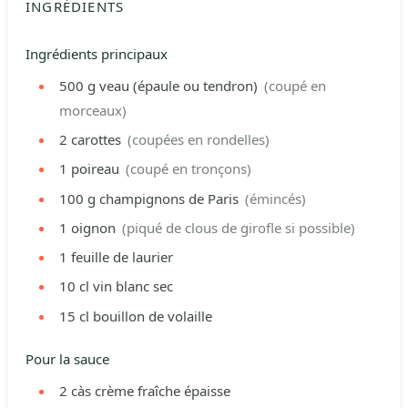
INGRÉDIENTS
Ingrédients principaux
500
g
veau (épaule ou tendron)
(coupé en
morceaux)
2
carottes
(coupées en rondelles)
1
poireau
(coupé en tronçons)
100
g
champignons de Paris
(émincés)
1
oignon
(piqué de clous de girofle si possible)
1
feuille de laurier
10
cl
vin blanc sec
15
cl
bouillon de volaille
Pour la sauce
2
càs
crème fraîche épaisse