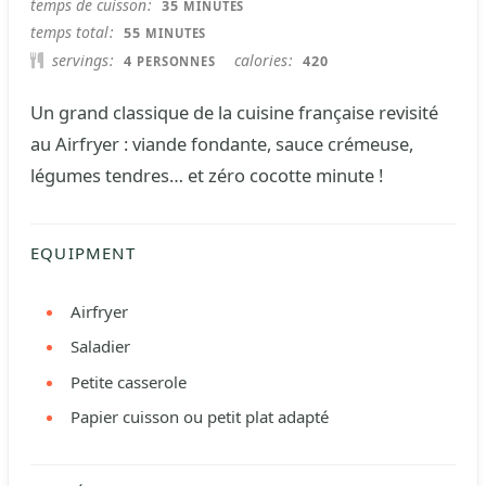
MINUTES
temps de cuisson
35
MINUTES
MINUTES
temps total
55
MINUTES
servings
calories
4
420
PERSONNES
Un grand classique de la cuisine française revisité
au Airfryer : viande fondante, sauce crémeuse,
légumes tendres… et zéro cocotte minute !
EQUIPMENT
Airfryer
Saladier
Petite casserole
Papier cuisson ou petit plat adapté