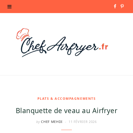
F
P
a
i
c
n
e
t
b
e
o
r
o
e
k
s
PLATS & ACCOMPAGNEMENTS
Blanquette de veau au Airfryer
t
by
CHEF MEHDI
11 FÉVRIER 2026