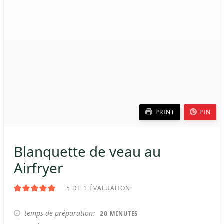
PRINT
PIN
Blanquette de veau au
Airfryer
5
DE 1 ÉVALUATION
MINUTES
temps de préparation
20
MINUTES