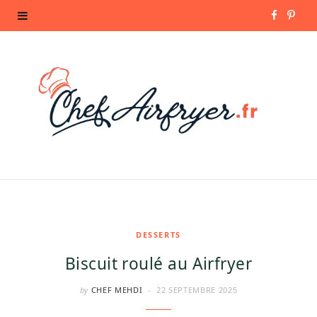
F
P
a
i
c
n
e
t
b
e
o
r
o
e
k
s
DESSERTS
Biscuit roulé au Airfryer
t
by
CHEF MEHDI
22 SEPTEMBRE 2025