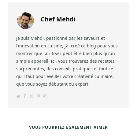
Chef Mehdi
Je suis Mehdi, passionné par les saveurs et
l’innovation en cuisine, j’ai créé ce blog pour vous
montrer que l’air fryer peut être bien plus qu’un
simple appareil. Ici, vous trouverez des recettes
surprenantes, des conseils pratiques et tout ce
qu’il faut pour éveiller votre créativité culinaire,
que vous soyez débutant ou expert.
W
F
T
P
I
e
a
w
i
n
b
c
i
n
s
s
e
t
t
t
i
b
t
e
a
t
o
e
r
g
e
o
r
e
r
k
s
a
VOUS POURRIEZ ÉGALEMENT AIMER
t
m