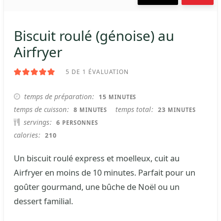
Biscuit roulé (génoise) au
Airfryer
5
DE 1 ÉVALUATION
MINUTES
temps de préparation
15
MINUTES
MINUTES
MINUTES
temps de cuisson
temps total
8
23
MINUTES
MINUTES
servings
6
PERSONNES
calories
210
Un biscuit roulé express et moelleux, cuit au
Airfryer en moins de 10 minutes. Parfait pour un
goûter gourmand, une bûche de Noël ou un
dessert familial.