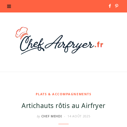
F
P
a
i
c
n
e
t
b
e
o
r
o
e
k
s
PLATS & ACCOMPAGNEMENTS
Artichauts rôtis au Airfryer
t
by
CHEF MEHDI
14 AOÛT 2025