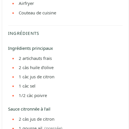
Airfryer
Couteau de cuisine
INGRÉDIENTS
Ingrédients principaux
2
artichauts frais
2
càs
huile d’olive
1
càc
jus de citron
1
càc
sel
1/2
càc
poivre
Sauce citronnée à l’ail
2
càs
jus de citron
1
gousse
ail
(pressée)