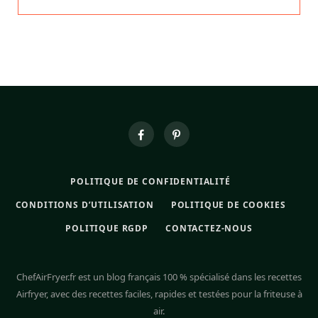
POLITIQUE DE CONFIDENTIALITÉ
CONDITIONS D’UTILISATION
POLITIQUE DE COOKIES
POLITIQUE RGDP
CONTACTEZ-NOUS
ChefAirFryer.fr est un blog français 100 % spécialisé dans les recettes
Airfryer, avec des recettes faciles, rapides et testées pour la friteuse à
air.