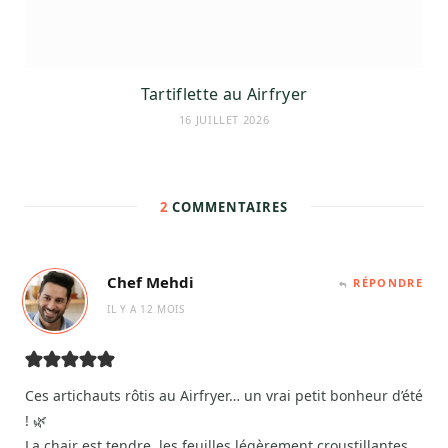
Tartiflette au Airfryer
16 JUILLET 2026
2
COMMENTAIRES
Chef Mehdi
RÉPONDRE
IL Y A 12 MOIS
Ces artichauts rôtis au Airfryer… un vrai petit bonheur d’été
! 🌿
La chair est tendre, les feuilles légèrement croustillantes,