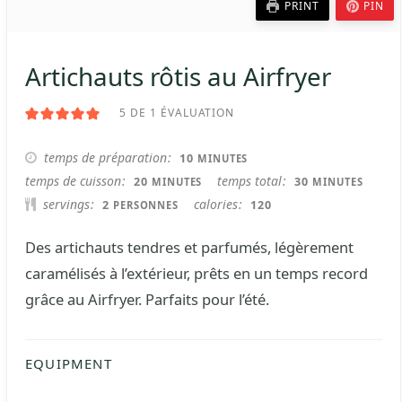
PRINT
PIN
Artichauts rôtis au Airfryer
5
DE 1 ÉVALUATION
MINUTES
temps de préparation
10
MINUTES
MINUTES
MINUTES
temps de cuisson
temps total
20
30
MINUTES
MINUTES
servings
calories
2
120
PERSONNES
Des artichauts tendres et parfumés, légèrement
caramélisés à l’extérieur, prêts en un temps record
grâce au Airfryer. Parfaits pour l’été.
EQUIPMENT