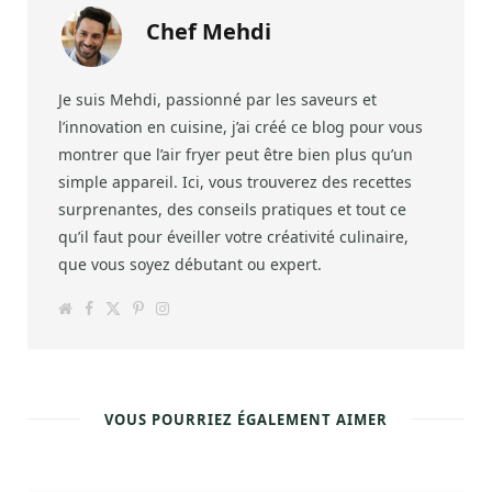
Chef Mehdi
Je suis Mehdi, passionné par les saveurs et
l’innovation en cuisine, j’ai créé ce blog pour vous
montrer que l’air fryer peut être bien plus qu’un
simple appareil. Ici, vous trouverez des recettes
surprenantes, des conseils pratiques et tout ce
qu’il faut pour éveiller votre créativité culinaire,
que vous soyez débutant ou expert.
W
F
T
P
I
e
a
w
i
n
b
c
i
n
s
s
e
t
t
t
i
b
t
e
a
t
o
e
r
g
e
o
r
e
r
k
s
a
VOUS POURRIEZ ÉGALEMENT AIMER
t
m